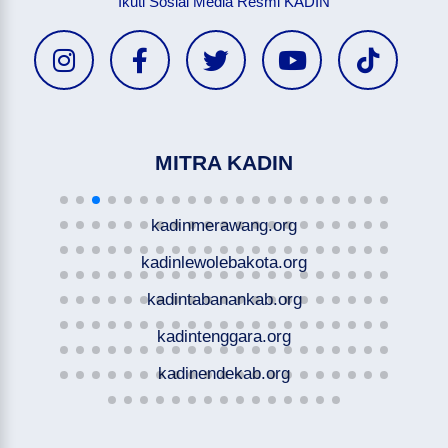
Ikuti Sosial Media Resmi KADIN
MITRA KADIN
kadinmerawang.org
kadinlewolebakota.org
kadintabanankab.org
kadintenggara.org
kadinendekab.org