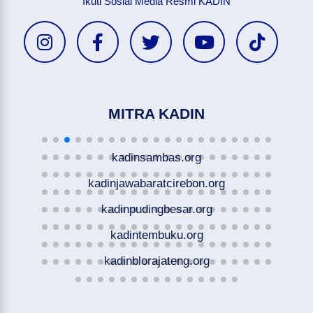
Ikuti Sosial Media Resmi KADIN
MITRA KADIN
kadinsambas.org
kadinjawabaratcirebon.org
kadinpudingbesar.org
kadintembuku.org
kadinblorajateng.org